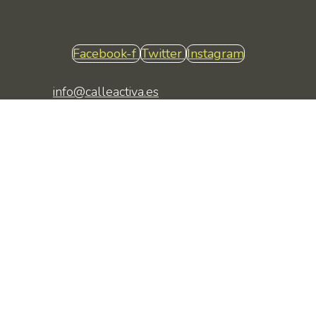
Facebook-f
Twitter
Instagram
info@calleactiva.es
(+34) 941 20 55 45
C/ Trinidad 8, bajo · Logroño · La Rioja
© 2026 Calle Activa |
Aviso Legal |
Política de Privacidad |
Política de Cookies
Desarrollado por
Netbrain